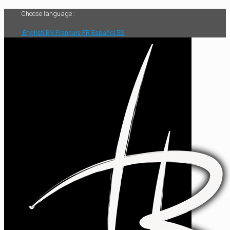
Choose language :
English
EN
Français
FR
Español
ES