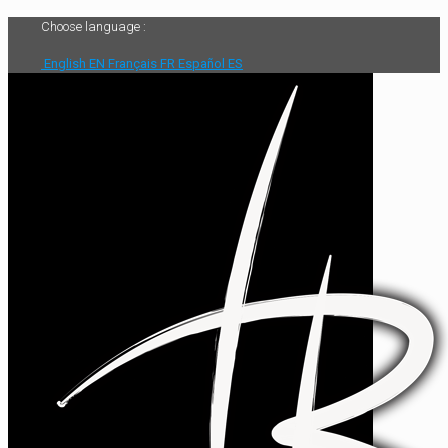
Choose language :
English
EN
Français
FR
Español
ES