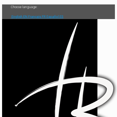
Choose language :
English
EN
Français
FR
Español
ES