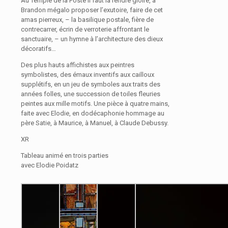
Au Temple de la Poste il faut là rendre gloire, à
Brandon mégalo proposer l’exutoire, faire de cet
amas pierreux, – la basilique postale, fière de
contrecarrer, écrin de verroterie affrontant le
sanctuaire, – un hymne à l’architecture des dieux
décoratifs…
Des plus hauts affichistes aux peintres
symbolistes, des émaux inventifs aux cailloux
supplétifs, en un jeu de symboles aux traits des
années folles, une succession de toiles fleuries
peintes aux mille motifs. Une pièce à quatre mains,
faite avec Elodie, en dodécaphonie hommage au
père Satie, à Maurice, à Manuel, à Claude Debussy.
XR
Tableau animé en trois parties
avec Elodie Poidatz