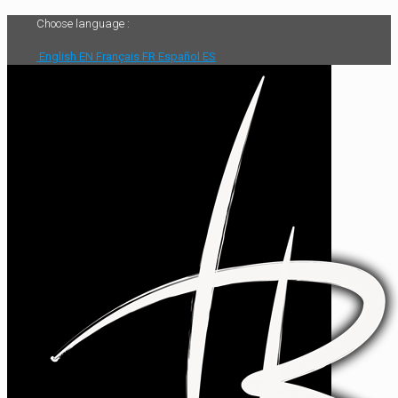
Choose language :
English
EN
Français
FR
Español
ES