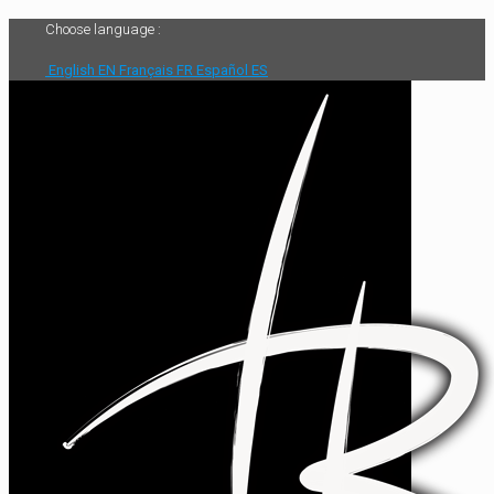
Choose language :
English
EN
Français
FR
Español
ES