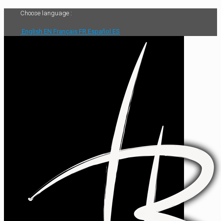
Choose language :
English
EN
Français
FR
Español
ES