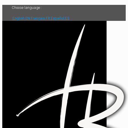
Choose language :
English
EN
Français
FR
Español
ES