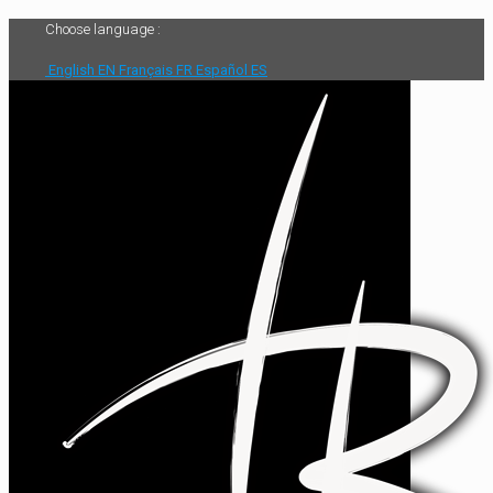
Choose language :
English
EN
Français
FR
Español
ES