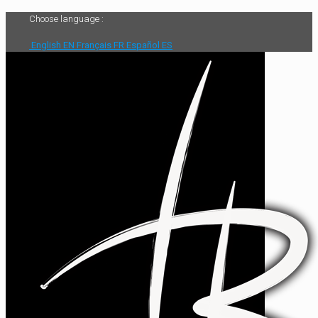
Choose language :
English
EN
Français
FR
Español
ES