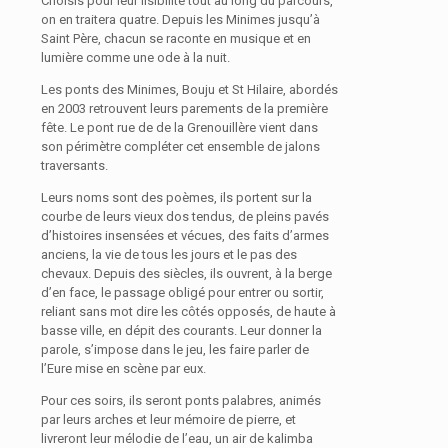
Choisis pour leur lisibilité tout au long du parcours,
on en traitera quatre. Depuis les Minimes jusqu’à
Saint Père, chacun se raconte en musique et en
lumière comme une ode à la nuit.
Les ponts des Minimes, Bouju et St Hilaire, abordés
en 2003 retrouvent leurs parements de la première
fête. Le pont rue de de la Grenouillère vient dans
son périmètre compléter cet ensemble de jalons
traversants.
Leurs noms sont des poèmes, ils portent sur la
courbe de leurs vieux dos tendus, de pleins pavés
d’histoires insensées et vécues, des faits d’armes
anciens, la vie de tous les jours et le pas des
chevaux. Depuis des siècles, ils ouvrent, à la berge
d’en face, le passage obligé pour entrer ou sortir,
reliant sans mot dire les côtés opposés, de haute à
basse ville, en dépit des courants. Leur donner la
parole, s’impose dans le jeu, les faire parler de
l’Eure mise en scène par eux.
Pour ces soirs, ils seront ponts palabres, animés
par leurs arches et leur mémoire de pierre, et
livreront leur mélodie de l’eau, un air de kalimba