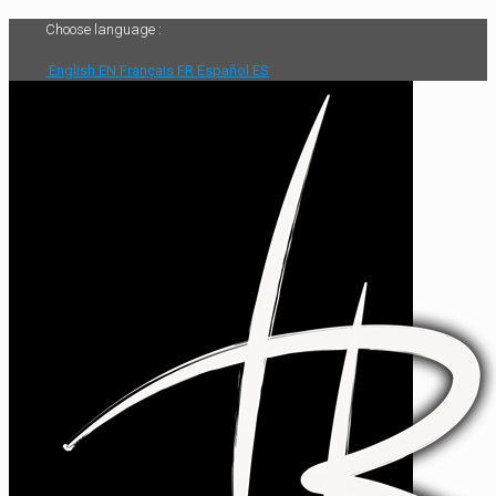
Choose language :
English
EN
Français
FR
Español
ES