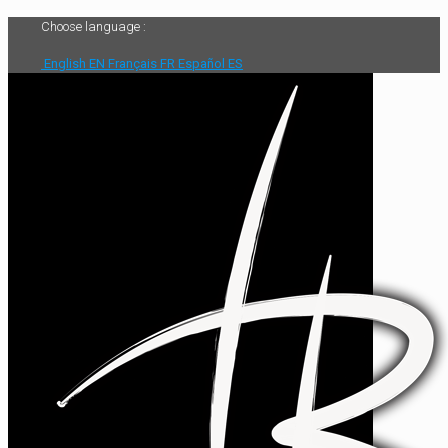
Choose language :
English
EN
Français
FR
Español
ES